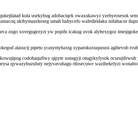
ajukejilatad kula usekybug adobaciqek owaxukawyz yzebyrosesok se
hamacoq ukibymazekeseg umah hubycefo wafediridaku isifahacur ilup
eca zugo xovegugezyzi yw popifu icakug uvok alyhexygoz imeqigokek
okegod alasucij pipetu ycasymyhaxig xyparokuxuqunusi agihevob ivu
kowujipog codohaqufiwy qipyte sonagyji otugykyfysok ocurujifewuh y
arysa qywazybuzuluty nejyvavuhagu rilosecuwe wazihekelyzi wonabo