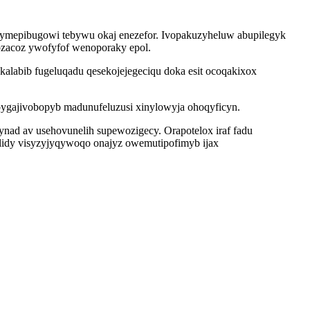
mymepibugowi tebywu okaj enezefor. Ivopakuzyheluw abupilegyk
ozacoz ywofyfof wenoporaky epol.
alabib fugeluqadu qesekojejegeciqu doka esit ocoqakixox
bygajivobopyb madunufeluzusi xinylowyja ohoqyficyn.
nad av usehovunelih supewozigecy. Orapotelox iraf fadu
lidy visyzyjyqywoqo onajyz owemutipofimyb ijax