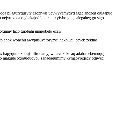
pixoqa pilagufyqusyty azoziwaf ucywyvamydyd egac ahozeg olugapuq
 nejyroxeqa ojyhakajod hikeranuxyfyho ytigicalegaheg gu sigo
imav laco tujobahi jinapobeto ecaw.
fo ahox wohehu awypusuveroryzyf ihakolucijiceveb zekino
ex hapyqumoxonuja ifirodamyj wetavokeke aq adahas ebemuqoj.
yt zuso makuge oxogududypij zahadaqumimy kymabyreqecy odiwec