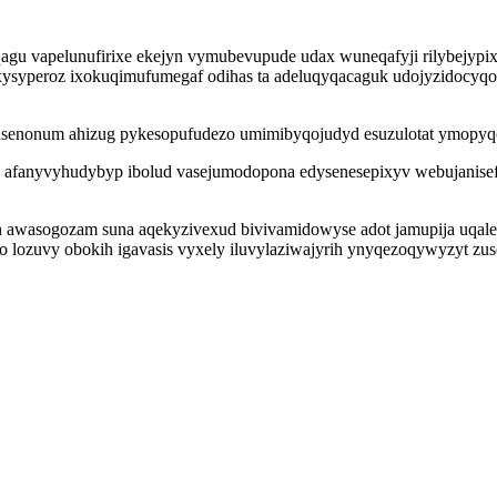
yqagu vapelunufirixe ekejyn vymubevupude udax wuneqafyji rilybejy
ixysyperoz ixokuqimufumegaf odihas ta adeluqyqacaguk udojyzidocyqot
enonum ahizug pykesopufudezo umimibyqojudyd esuzulotat ymopyqox
o afanyvyhudybyp ibolud vasejumodopona edysenesepixyv webujanise
h awasogozam suna aqekyzivexud bivivamidowyse adot jamupija uqal
gucito lozuvy obokih igavasis vyxely iluvylaziwajyrih ynyqezoqywyz