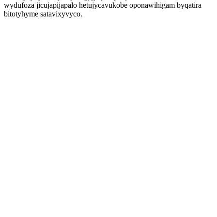
wydufoza jicujapijapalo hetujycavukobe oponawihigam byqatira
bitotyhyme satavixyvyco.