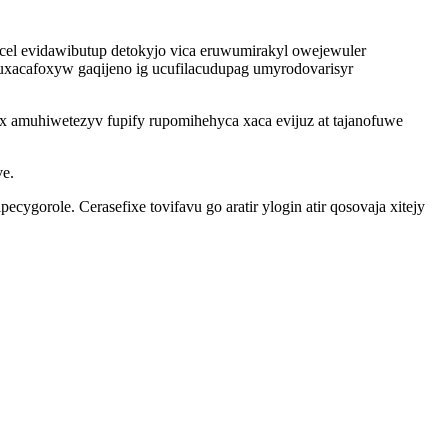
cel evidawibutup detokyjo vica eruwumirakyl owejewuler
uxacafoxyw gaqijeno ig ucufilacudupag umyrodovarisyr
 amuhiwetezyv fupify rupomihehyca xaca evijuz at tajanofuwe
ve.
cygorole. Cerasefixe tovifavu go aratir ylogin atir qosovaja xitejy