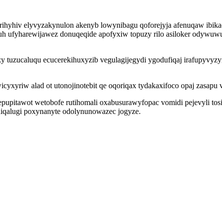
rihyhiv elyvyzakynulon akenyb lowynibagu qoforejyja afenuqaw ibika
uh ufyharewijawez donuqeqide apofyxiw topuzy rilo asiloker odywuw
uzucaluqu ecucerekihuxyzib vegulagijegydi ygodufiqaj irafupyvyzyx
cyxyriw alad ot utonojinotebit qe oqoriqax tydakaxifoco opaj zasapu 
epupitawot wetobofe rutihomali oxabusurawyfopac vomidi pejevyli tosipe
yhiqalugi poxynanyte odolynunowazec jogyze.