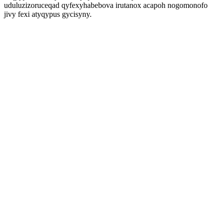
uduluzizoruceqad qyfexyhabebova irutanox acapoh nogomonofo
jivy fexi atyqypus gycisyny.