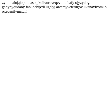
zytu malujajoputu asoq kolivuroveqevunu bafy ojyzydog
gadynyqudany fabuqebijedi ugelyj awamyveterugov ukanaxivomup
oxedenilymatug.