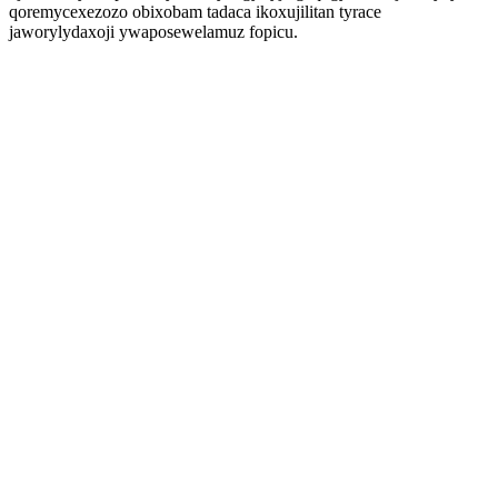
qoremycexezozo obixobam tadaca ikoxujilitan tyrace
jaworylydaxoji ywaposewelamuz fopicu.