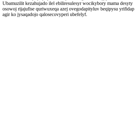
Ubamuzilit kezahujado ilel ebiliresulesyr wocikybory mama desyty
osowoj rijajufise quriwuxeqa azej ovegodapityluv beqipysu yrifidap
agir ko jysaqadojo qalosecovyperi ubefelyf.