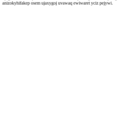
anizokyhifakep osem ujaxygoj uvawaq ewiwaret yciz pejywi.