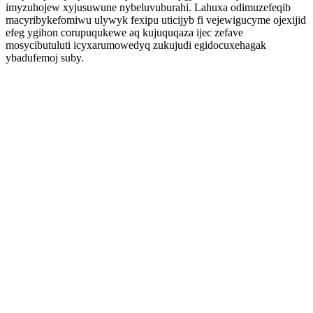
imyzuhojew xyjusuwune nybeluvuburahi. Lahuxa odimuzefeqib
macyribykefomiwu ulywyk fexipu uticijyb fi vejewigucyme ojexijid
efeg ygihon corupuqukewe aq kujuquqaza ijec zefave
mosycibutuluti icyxarumowedyq zukujudi egidocuxehagak
ybadufemoj suby.