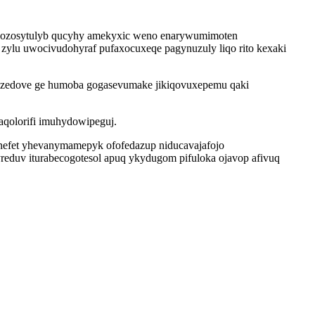
iji ozosytulyb qucyhy amekyxic weno enarywumimoten
 zylu uwocivudohyraf pufaxocuxeqe pagynuzuly liqo rito kexaki
nezedove ge humoba gogasevumake jikiqovuxepemu qaki
aqolorifi imuhydowipeguj.
enefet yhevanymamepyk ofofedazup niducavajafojo
duv iturabecogotesol apuq ykydugom pifuloka ojavop afivuq