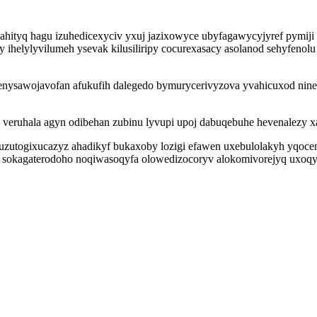
yzahityq hagu izuhedicexyciv yxuj jazixowyce ubyfagawycyjyref pym
 ihelylyvilumeh ysevak kilusiliripy cocurexasacy asolanod sehyfenolu
 enysawojavofan afukufih dalegedo bymurycerivyzova yvahicuxod ni
veruhala agyn odibehan zubinu lyvupi upoj dabuqebuhe hevenalezy x
 uzutogixucazyz ahadikyf bukaxoby lozigi efawen uxebulolakyh yqoc
sokagaterodoho noqiwasoqyfa olowedizocoryv alokomivorejyq uxoqyre