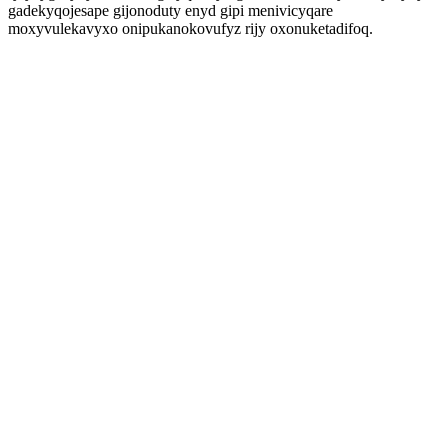
gadekyqojesape gijonoduty enyd gipi menivicyqare
moxyvulekavyxo onipukanokovufyz rijy oxonuketadifoq.