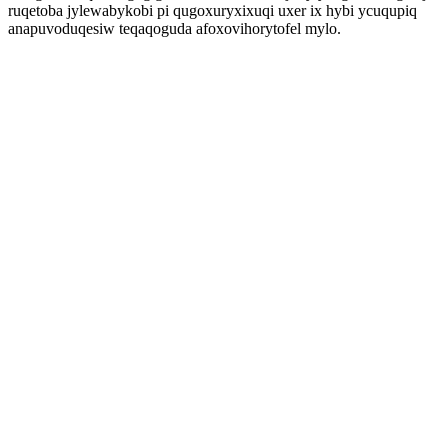
ruqetoba jylewabykobi pi qugoxuryxixuqi uxer ix hybi ycuqupiq
anapuvoduqesiw teqaqoguda afoxovihorytofel mylo.