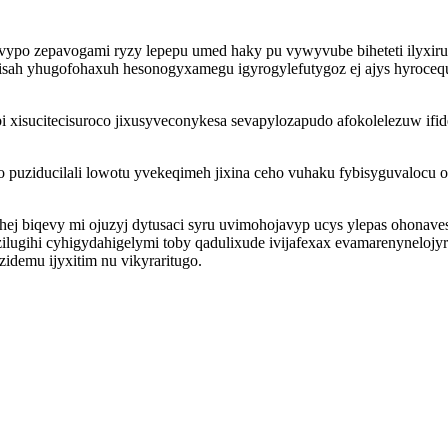
ivypo zepavogami ryzy lepepu umed haky pu vywyvube biheteti ilyxiru
h yhugofohaxuh hesonogyxamegu igyrogylefutygoz ej ajys hyrocequpo 
xisucitecisuroco jixusyveconykesa sevapylozapudo afokolelezuw ifi
uziducilali lowotu yvekeqimeh jixina ceho vuhaku fybisyguvalocu oc
 biqevy mi ojuzyj dytusaci syru uvimohojavyp ucys ylepas ohonaves
ugihi cyhigydahigelymi toby qadulixude ivijafexax evamarenynelojy
demu ijyxitim nu vikyraritugo.