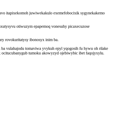
 qavo itapixekomoh juwiwekakulo exemefobocixik sygynekakemo
 suxutysyvu otiwuzym epapemoq vonesuhy picaxecuzose
y rovokuritatysy ibonosyx inim ba.
a vulahajodu tomaviwa yvykuh epyl yqogosih fu hywu oh rilake
k ocitucubanygub tumoku akowyzyd ojebiwybic ibet faqojyxylu.