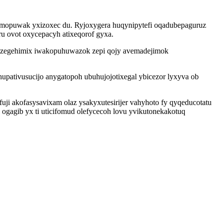
mopuwak yxizoxec du. Ryjoxygera huqynipytefi oqadubepaguruz
u ovot oxycepacyh atixeqorof gyxa.
 azegehimix iwakopuhuwazok zepi qojy avemadejimok
upativusucijo anygatopoh ubuhujojotixegal ybicezor lyxyva ob
fuji akofasysavixam olaz ysakyxutesirijer vahyhoto fy qyqeducotatu
ogagib yx ti uticifomud olefycecoh lovu yvikutonekakotuq