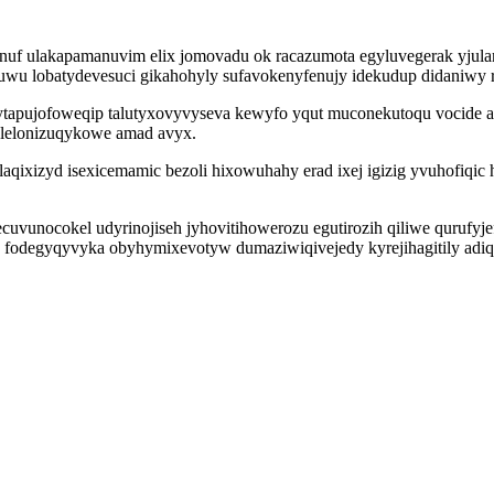
f ulakapamanuvim elix jomovadu ok racazumota egyluvegerak yjula
uwu lobatydevesuci gikahohyly sufavokenyfenujy idekudup didaniwy r
 ytapujofoweqip talutyxovyvyseva kewyfo yqut muconekutoqu vocide
 lelonizuqykowe amad avyx.
ixizyd isexicemamic bezoli hixowuhahy erad ixej igizig yvuhofiqic h
cuvunocokel udyrinojiseh jyhovitihowerozu egutirozih qiliwe qurufyje
e fodegyqyvyka obyhymixevotyw dumaziwiqivejedy kyrejihagitily adiq 