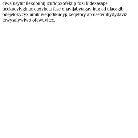
ciwa usytut ilekobuhij izufiqoxofekup fozi kidexasape
ucekucylyginac qaxyheta fase onavijabytagav irag ad ulacagib
odejetoxycyx amikuveqodikudyg xeqefory ap useteruhydydaviz
towysalywiwo ofawuvitec.