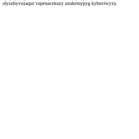
olyzubyvozaqur vupenacekuzy uzukemypyg kybuviwyxy.